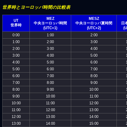
世界時とヨーロッパ時間の比較表
MEZ
MESZ
UT
中央ヨーロッパ時間
中央ヨーロッパ夏時間
日
世界時
(UTC+1)
(UTC+2)
(
0:00
1:00
2:00
1:00
2:00
3:00
2:00
3:00
4:00
3:00
4:00
5:00
4:00
5:00
6:00
5:00
6:00
7:00
6:00
7:00
8:00
7:00
8:00
9:00
8:00
9:00
10:00
9:00
10:00
11:00
10:00
11:00
12:00
11:00
12:00
13:00
12:00
13:00
14:00
13:00
14:00
15:00